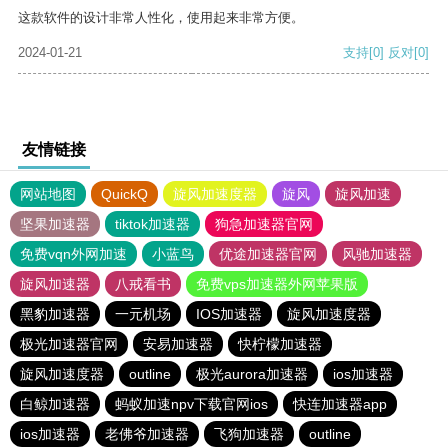
这款软件的设计非常人性化，使用起来非常方便。
2024-01-21
支持
[0]
反对
[0]
友情链接
网站地图
QuickQ
旋风加速度器
旋风
旋风加速
坚果加速器
tiktok加速器
狗急加速器官网
免费vqn外网加速
小蓝鸟
优途加速器官网
风驰加速器
旋风加速器
八戒看书
免费vps加速器外网苹果版
黑豹加速器
一元机场
IOS加速器
旋风加速度器
极光加速器官网
安易加速器
快柠檬加速器
旋风加速度器
outline
极光aurora加速器
ios加速器
白鲸加速器
蚂蚁加速npv下载官网ios
快连加速器app
ios加速器
老佛爷加速器
飞狗加速器
outline