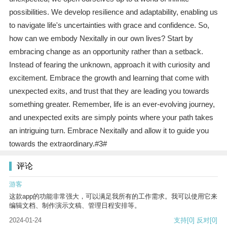
possibilities. We develop resilience and adaptability, enabling us
to navigate life's uncertainties with grace and confidence. So,
how can we embody Nexitally in our own lives? Start by
embracing change as an opportunity rather than a setback.
Instead of fearing the unknown, approach it with curiosity and
excitement. Embrace the growth and learning that come with
unexpected exits, and trust that they are leading you towards
something greater. Remember, life is an ever-evolving journey,
and unexpected exits are simply points where your path takes
an intriguing turn. Embrace Nexitally and allow it to guide you
towards the extraordinary.#3#
评论
游客
这款app的功能非常强大，可以满足我所有的工作需求。我可以使用它来
编辑文档、制作演示文稿、管理日程安排等。
2024-01-24
支持
[0]
反对
[0]