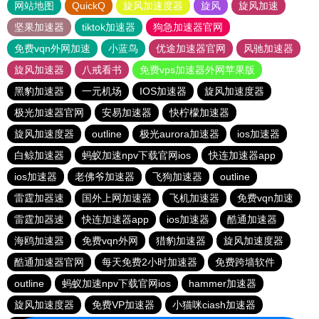
网站地图
QuickQ
旋风加速度器
旋风
旋风加速
坚果加速器
tiktok加速器
狗急加速器官网
免费vqn外网加速
小蓝鸟
优途加速器官网
风驰加速器
旋风加速器
八戒看书
免费vps加速器外网苹果版
黑豹加速器
一元机场
IOS加速器
旋风加速度器
极光加速器官网
安易加速器
快柠檬加速器
旋风加速度器
outline
极光aurora加速器
ios加速器
白鲸加速器
蚂蚁加速npv下载官网ios
快连加速器app
ios加速器
老佛爷加速器
飞狗加速器
outline
雷霆加器速
国外上网加速器
飞机加速器
免费vqn加速
雷霆加器速
快连加速器app
ios加速器
酷通加速器
海鸥加速器
免费vqn外网
猎豹加速器
旋风加速度器
酷通加速器官网
每天免费2小时加速器
免费跨墙软件
outline
蚂蚁加速npv下载官网ios
hammer加速器
旋风加速度器
免费VP加速器
小猫咪ciash加速器