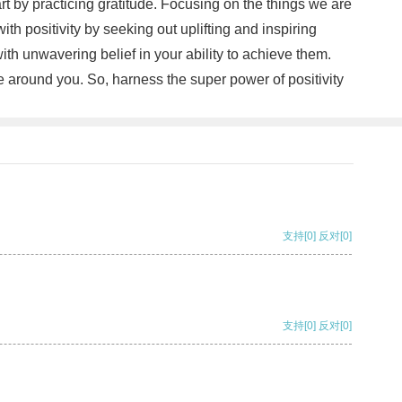
art by practicing gratitude. Focusing on the things we are
th positivity by seeking out uplifting and inspiring
th unwavering belief in your ability to achieve them.
se around you. So, harness the super power of positivity
支持
[0]
反对
[0]
支持
[0]
反对
[0]