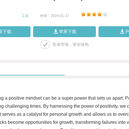
工具
|
时间：2024-01-27
|
卓下载
苹果下载
安卓市场，安全绿色
g a positive mindset can be a super power that sets us apart. Posi
ing challenging times. By harnessing the power of positivity, we
 It serves as a catalyst for personal growth and allows us to o
backs become opportunities for growth, transforming failures into