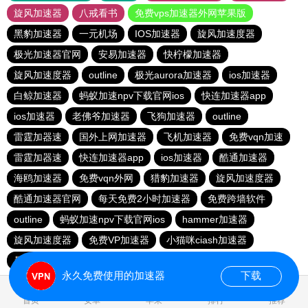
旋风加速器
八戒看书
免费vps加速器外网苹果版
黑豹加速器
一元机场
IOS加速器
旋风加速度器
极光加速器官网
安易加速器
快柠檬加速器
旋风加速度器
outline
极光aurora加速器
ios加速器
白鲸加速器
蚂蚁加速npv下载官网ios
快连加速器app
ios加速器
老佛爷加速器
飞狗加速器
outline
雷霆加器速
国外上网加速器
飞机加速器
免费vqn加速
雷霆加器速
快连加速器app
ios加速器
酷通加速器
海鸥加速器
免费vqn外网
猎豹加速器
旋风加速度器
酷通加速器官网
每天免费2小时加速器
免费跨墙软件
outline
蚂蚁加速npv下载官网ios
hammer加速器
旋风加速度器
免费VP加速器
小猫咪ciash加速器
暴雪加速器vp
outline
猎豹vp加速器官网
永久免费使用的加速器
下载
1.282085s
首页
安卓
苹果
排行
推荐