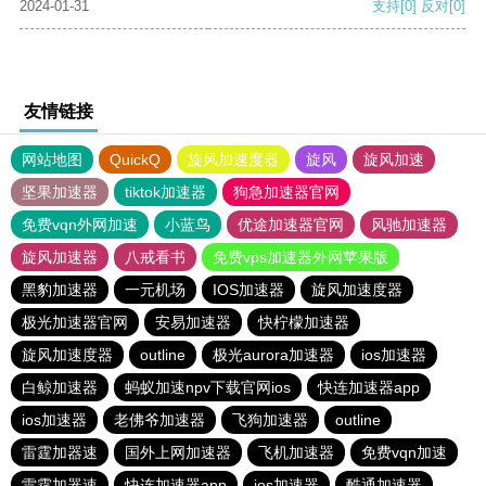
2024-01-31
支持
[0]
反对
[0]
友情链接
网站地图
QuickQ
旋风加速度器
旋风
旋风加速
坚果加速器
tiktok加速器
狗急加速器官网
免费vqn外网加速
小蓝鸟
优途加速器官网
风驰加速器
旋风加速器
八戒看书
免费vps加速器外网苹果版
黑豹加速器
一元机场
IOS加速器
旋风加速度器
极光加速器官网
安易加速器
快柠檬加速器
旋风加速度器
outline
极光aurora加速器
ios加速器
白鲸加速器
蚂蚁加速npv下载官网ios
快连加速器app
ios加速器
老佛爷加速器
飞狗加速器
outline
雷霆加器速
国外上网加速器
飞机加速器
免费vqn加速
雷霆加器速
快连加速器app
ios加速器
酷通加速器