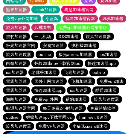
网站地图
QuickQ
旋风加速度器
旋风
旋风加速
坚果加速器
tiktok加速器
狗急加速器官网
免费vqn外网加速
小蓝鸟
优途加速器官网
风驰加速器
旋风加速器
八戒看书
免费vps加速器外网苹果版
黑豹加速器
一元机场
IOS加速器
旋风加速度器
极光加速器官网
安易加速器
快柠檬加速器
旋风加速度器
outline
极光aurora加速器
ios加速器
白鲸加速器
蚂蚁加速npv下载官网ios
快连加速器app
ios加速器
老佛爷加速器
飞狗加速器
outline
雷霆加器速
国外上网加速器
飞机加速器
免费vqn加速
雷霆加器速
快连加速器app
ios加速器
酷通加速器
海鸥加速器
免费vqn外网
猎豹加速器
旋风加速度器
酷通加速器官网
每天免费2小时加速器
免费跨墙软件
outline
蚂蚁加速npv下载官网ios
hammer加速器
旋风加速度器
免费VP加速器
小猫咪ciash加速器