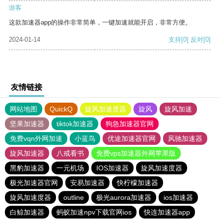
游客
这款加速器app的操作非常简单，一键加速就能开启，非常方便。
2024-01-14
支持
[0]
反对
[0]
友情链接
网站地图
QuickQ
旋风加速度器
旋风
旋风加速
坚果加速器
tiktok加速器
狗急加速器官网
免费vqn外网加速
小蓝鸟
优途加速器官网
风驰加速器
旋风加速器
八戒看书
免费vps加速器外网苹果版
黑豹加速器
一元机场
IOS加速器
旋风加速度器
极光加速器官网
安易加速器
快柠檬加速器
旋风加速度器
outline
极光aurora加速器
ios加速器
白鲸加速器
蚂蚁加速npv下载官网ios
快连加速器app