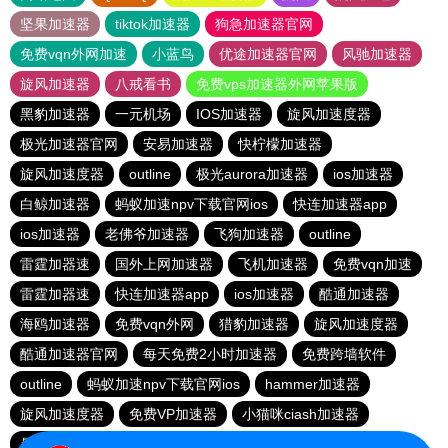
坚果加速器
tiktok加速器
狗急加速器官网
免费vqn外网加速
小蓝鸟
优途加速器官网
风驰加速器
旋风加速器
八戒看书
免费vps加速器外网苹果版
黑豹加速器
一元机场
IOS加速器
旋风加速度器
极光加速器官网
安易加速器
快柠檬加速器
旋风加速度器
outline
极光aurora加速器
ios加速器
白鲸加速器
蚂蚁加速npv下载官网ios
快连加速器app
ios加速器
老佛爷加速器
飞狗加速器
outline
雷霆加器速
国外上网加速器
飞机加速器
免费vqn加速
雷霆加器速
快连加速器app
ios加速器
酷通加速器
海鸥加速器
免费vqn外网
猎豹加速器
旋风加速度器
酷通加速器官网
每天免费2小时加速器
免费跨墙软件
outline
蚂蚁加速npv下载官网ios
hammer加速器
旋风加速度器
免费VP加速器
小猫咪ciash加速器
暴雪加速器vp
outline
猎豹vp加速器官网